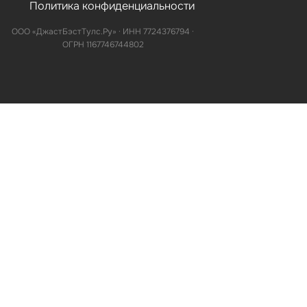
Политика конфиденциальности
ООО «ДжастБэстТулс.Ру» · ИНН 7724376794 ·
ОГРН 1167746744802