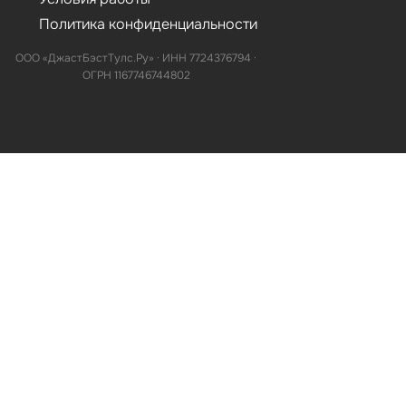
Политика конфиденциальности
ООО «ДжастБэстТулс.Ру» · ИНН 7724376794 ·
ОГРН 1167746744802