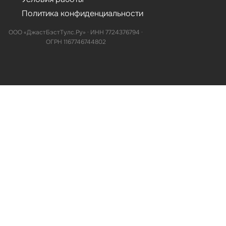
Политика конфиденциальности
ООО «ДжастБэстТулс.Ру» · ИНН 7724376794 ·
ОГРН 1167746744802