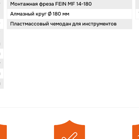
т
Монтажная фреза FEIN MF 14-180
Алмазный круг Ø 180 мм
т
Пластмассовый чемодан для инструментов
/
н
м
г
м
м