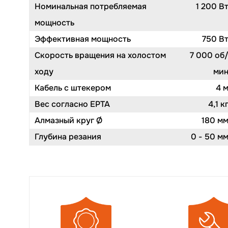
Номинальная потребляемая
1 200 В
мощность
Эффективная мощность
750 В
Скорость вращения на холостом
7 000 об
ходу
ми
Кабель с штекером
4 
Вес согласно EPTA
4,1 к
Алмазный круг Ø
180 м
Глубина резания
0 - 50 м