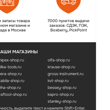
 запасы товара
7000 пунктов выдачи
чном магазине и
заказов: СДЭК, ПЭК,
ладе в Москве
Boxberry, PickPoint
НАШИ МАГАЗИНЫ
nipex-shop.ru
olfa-shop.ru
ilka-tools.ru
krause-shop.ru
era-shop.ru
gross-instrument.ru
tabila-shop.ru
kvt-shop.ru
iha-shop.ru
bessey-shop.ru
raftool-shop.ru
kapro-shop.ru
stanley-shop.ru
ость, выделите текст и нажмите Shift+Enter.