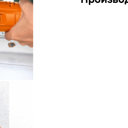
FE
Габариты (Д/Ш/В): 72/27/14 
Вес продукта: 9 kg