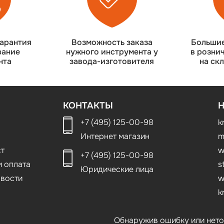
арантия
Возможность заказа
Большие
вание
нужного инструмента у
в розни
нта
завода-изготовителя
на ск
КОНТАКТЫ
+7 (495) 125-00-98
k
Интернет магазин
m
т
w
+7 (495) 125-00-98
и оплата
s
Юридические лица
овости
w
k
Обнаружив ошибку или неточн