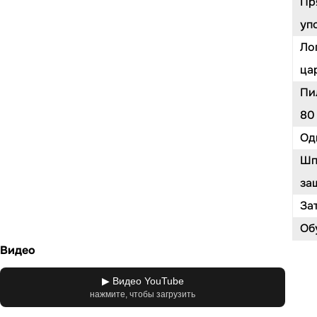
Пр
уп
Ло
ца
Пи
80
Од
Шп
за
Зат
Об
Видео
▶ Видео YouTube
нажмите, чтобы загрузить