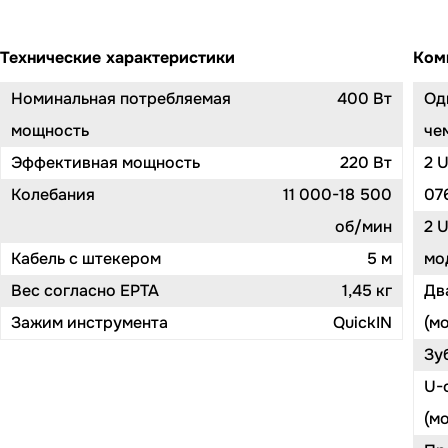
Технические характеристики
Ком
Номинальная потребляемая
400 Вт
Од
мощность
че
Эффективная мощность
220 Вт
2 
Колебания
11 000-18 500
07
об/мин
2 
Кабель с штекером
5 м
мод
Вес согласно EPTA
1,45 кг
Дв
Зажим инструмента
QuickIN
(м
Зу
U-
(м