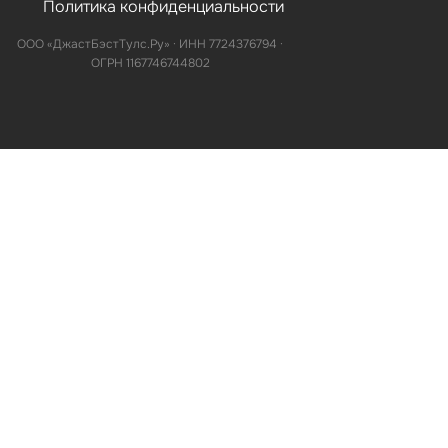
Политика конфиденциальности
ООО «ДжастБэстТулс.Ру» · ИНН 7724376794 ·
ОГРН 1167746744802