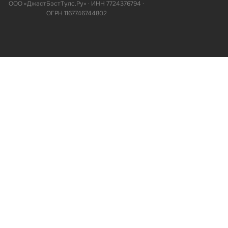
ООО «ДжастБэстТулс.Ру» · ИНН 7724376794 ·
ОГРН 1167746744802