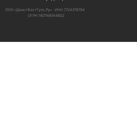
ООО «ДжастБэстТулс.Ру» · ИНН 7724376794 ·
ОГРН 1167746744802