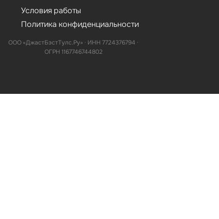
Условия работы
Политика конфиденциальности
ООО «ДжастБэстТулс.Ру» · ИНН 7724376794 ·
ОГРН 1167746744802